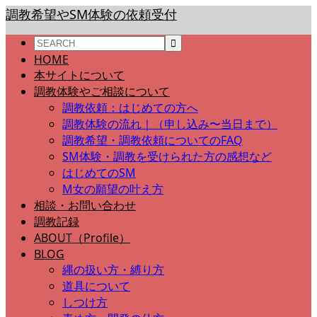
調教希望やSM体験の依頼受付
HOME
本サイトについて
調教体験やご相談について
調教依頼：はじめての方へ
調教体験の流れ｜（申し込み〜当日まで）
調教希望・調教依頼についてのFAQ
SM体験・調教を受けられた方の感想など
はじめてのSM
M女の願望の叶え方
相談・お問い合わせ
調教記録
ABOUT（Profile）
BLOG
縄の扱い方・縛り方
道具について
しつけ方