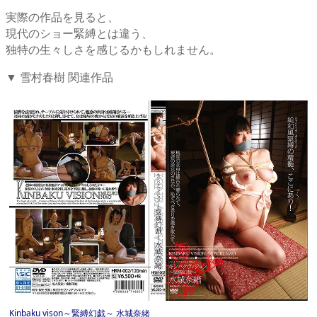
実際の作品を見ると、
現代のショー緊縛とは違う、
独特の生々しさを感じるかもしれません。
▼ 雪村春樹 関連作品
Kinbaku vison～緊縛幻戯～ 水城奈緒