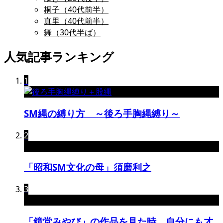
桐子（40代前半）
真里（40代前半）
舞（30代半ば）
人気記事ランキング
1
SM縄の縛り方 ～後ろ手胸縄縛り～
2
「昭和SM文化の母」須磨利之
3
「鏡堂みやび」の作品を見た時、自分にも才