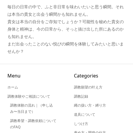
毎日の日常の中で、ふと非日常を味わいたいと思う瞬間。それ
は本当の貴女と出会う瞬間かも知れません。
貴女は本当の自分をご存知でしょうか？可能性を秘めた貴女の
身体と精神は、今の日常から、そっと抜け出した所にあるのか
も知れません。
まだ出会ったことのない悦びの瞬間を体験してみたいと思いま
せんか？
Menu
Categories
ホーム
調教願望の叶え方
調教体験やご相談について
調教記録
調教体験の流れ｜（申し込
縄の扱い方・縛り方
み〜当日まで）
道具について
調教希望・調教依頼について
しつけ方
のFAQ
責め方・開発の仕方