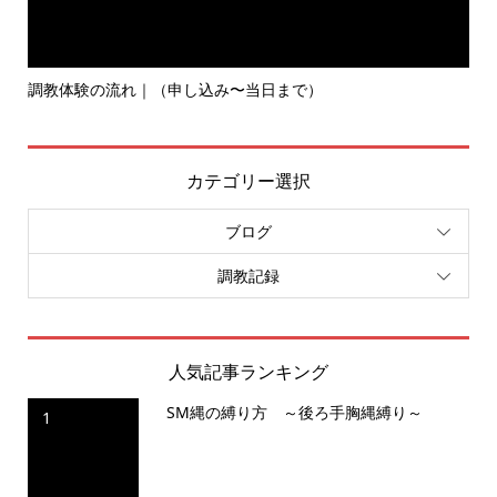
調教体験の流れ｜（申し込み〜当日まで）
S
カテゴリー選択
ブログ
調教記録
人気記事ランキング
SM縄の縛り方 ～後ろ手胸縄縛り～
1