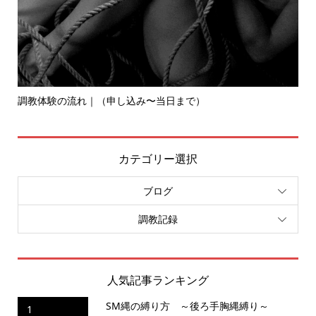
調教体験の流れ｜（申し込み〜当日まで）
S
カテゴリー選択
ブログ
調教記録
人気記事ランキング
SM縄の縛り方 ～後ろ手胸縄縛り～
1